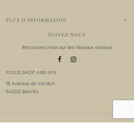
PLUS D’INFORMATION
SUIVEZ-NOUS
Retrouvez nous sur les réseaux sociaux
POLUS SHOP AND SPA
18 Avenue de Verdun
64200 Biarritz
©2023 Polus Shop and Spa