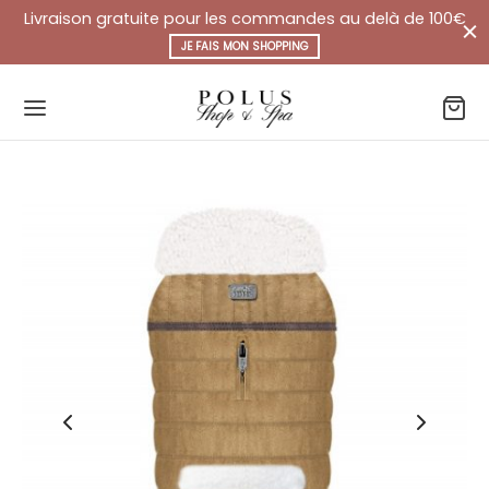
Livraison gratuite pour les commandes au delà de 100€
JE FAIS MON SHOPPING
Retour
Retour
Retour
ESSOIRES
ANDISES
MÉTIQUE
ier/harnais/laisse
 chien
 chien
s
 chat
 chat
ements
 les chats